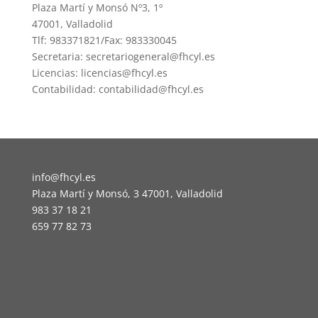
Plaza Martí y Monsó Nº3, 1º
47001, Valladolid
Tlf: 983371821/Fax: 983330045
Secretaria: secretariogeneral@fhcyl.es
Licencias: licencias@fhcyl.es
Contabilidad: contabilidad@fhcyl.es
info@fhcyl.es
Plaza Martí y Monsó, 3 47001, Valladolid
983 37 18 21
659 77 82 73