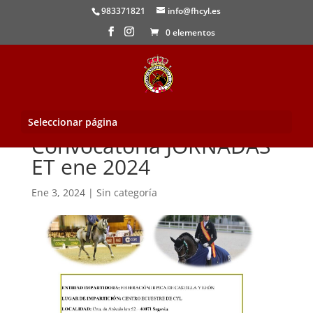
983371821
info@fhcyl.es
0 elementos
Seleccionar página
Convocatoria JORNADAS
ET ene 2024
Ene 3, 2024
|
Sin categoría