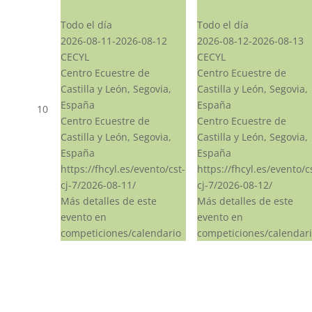
CST CJ
CST CJ
Todo el día
Todo el día
2026-08-11-2026-08-12
2026-08-12-2026-08-13
CECYL
CECYL
Centro Ecuestre de
Centro Ecuestre de
Castilla y León, Segovia,
Castilla y León, Segovia,
España
España
10
Centro Ecuestre de
Centro Ecuestre de
Castilla y León, Segovia,
Castilla y León, Segovia,
España
España
https://fhcyl.es/evento/cst-
https://fhcyl.es/evento/c
cj-7/2026-08-11/
cj-7/2026-08-12/
Más detalles de este
Más detalles de este
evento en
evento en
competiciones/calendario
competiciones/calendar