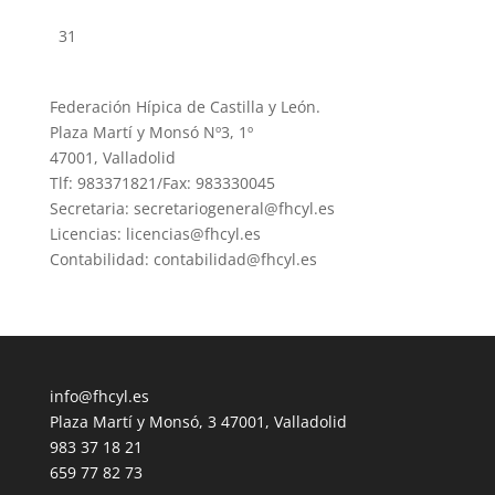
31
Federación Hípica de Castilla y León.
Plaza Martí y Monsó Nº3, 1º
47001, Valladolid
Tlf: 983371821/Fax: 983330045
Secretaria: secretariogeneral@fhcyl.es
Licencias: licencias@fhcyl.es
Contabilidad: contabilidad@fhcyl.es
info@fhcyl.es
Plaza Martí y Monsó, 3 47001, Valladolid
983 37 18 21
659 77 82 73