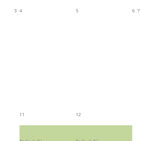
3
4
5
6
7
11
12
CST CJ
CST CJ