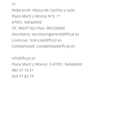
31
Federación Hípica de Castilla y León.
Plaza Martí y Monsó Nº3, 1º
47001, Valladolid
Tlf: 983371821/Fax: 983330045
Secretaria: secretariogeneral@fhcyl.es
Licencias: licencias@fhcyl.es
Contabilidad: contabilidad@fhcyl.es
info@fhcyl.es
Plaza Martí y Monsó, 3 47001, Valladolid
983 37 18 21
659 77 82 73