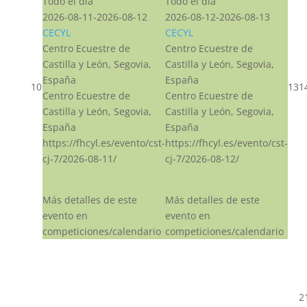
Todo el día
Todo el día
2026-08-11-2026-08-12
2026-08-12-2026-08-13
CECYL
CECYL
Centro Ecuestre de
Centro Ecuestre de
Castilla y León, Segovia,
Castilla y León, Segovia,
España
España
10
13
1
Centro Ecuestre de
Centro Ecuestre de
Castilla y León, Segovia,
Castilla y León, Segovia,
España
España
https://fhcyl.es/evento/cst-
https://fhcyl.es/evento/cst-
cj-7/2026-08-11/
cj-7/2026-08-12/
Más detalles de este
Más detalles de este
evento en
evento en
competiciones/calendario
competiciones/calendario
2