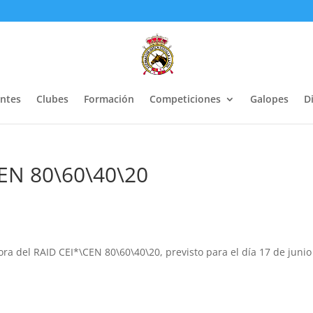
entes
Clubes
Formación
Competiciones
Galopes
Di
CEN 80\60\40\20
ra del RAID CEI*\CEN 80\60\40\20, previsto para el día 17 de junio