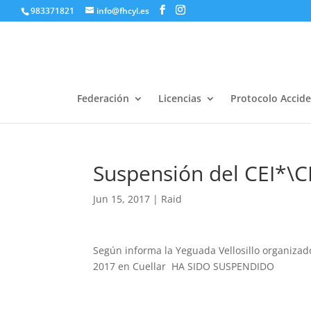
983371821
info@fhcyl.es
Federación
Licencias
Protocolo Accid
Suspensión del CEI*\
Jun 15, 2017
|
Raid
Según informa la Yeguada Vellosillo organizado
2017 en Cuellar HA SIDO SUSPENDIDO